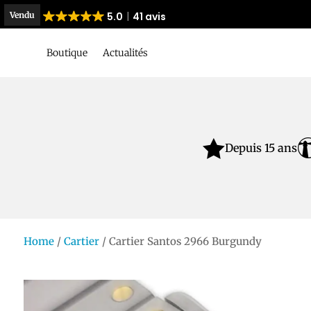
Vendu
5.0
41 avis
Boutique
Actualités

Depuis 15 ans
Home
/
Cartier
/ Cartier Santos 2966 Burgundy