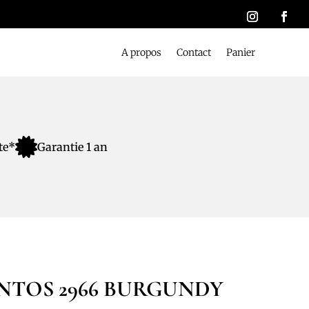
A propos
Contact
Panier

te*
Garantie 1 an
NTOS 2966 BURGUNDY