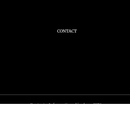
CONTACT
Contact
-
Informations légales
-
CGV
Tous droits réservés © Chronostyle