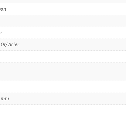
bon
r
 Or/ Acier
5 mm