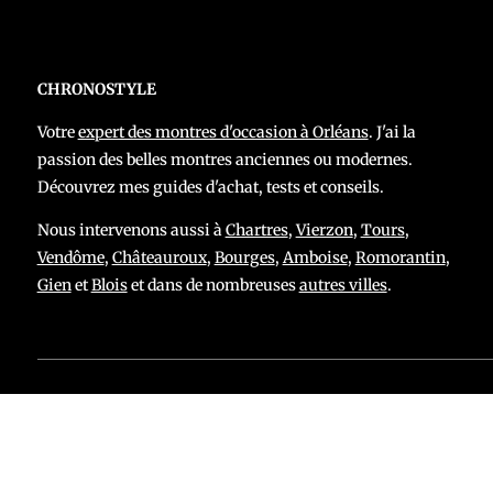
CHRONOSTYLE
Votre
expert des montres d'occasion à Orléans
. J'ai la
passion des belles montres anciennes ou modernes.
Découvrez mes guides d'achat, tests et conseils.
Nous intervenons aussi à
Chartres
,
Vierzon
,
Tours
,
Vendôme
,
Châteauroux
,
Bourges
,
Amboise
,
Romorantin
,
Gien
et
Blois
et dans de nombreuses
autres villes
.