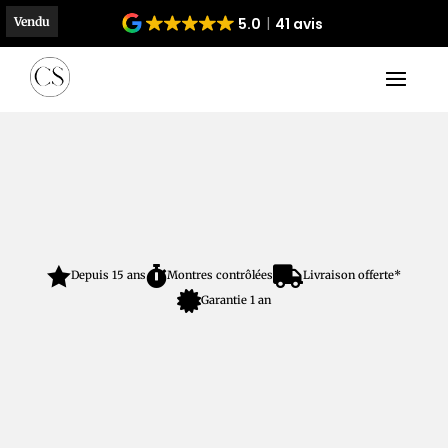
Vendu
5.0
41 avis



Depuis 15 ans
Montres contrôlées
Livraison offerte*

Garantie 1 an