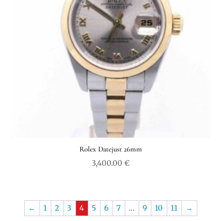
Rolex Datejust 26mm
3,400.00
€
←
1
2
3
4
5
6
7
…
9
10
11
→