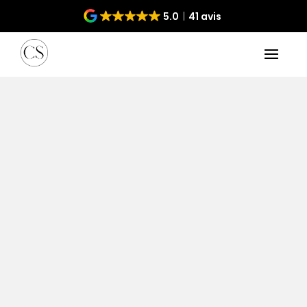
5.0
41 avis