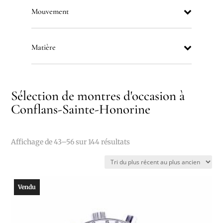
Mouvement
Matière
Sélection de montres d'occasion à
Conflans-Sainte-Honorine
Trié
Affichage de 43–56 sur 144 résultats
du
plus
récent
Vendu
au
plus
ancien