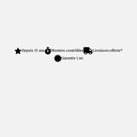



Depuis 15 ans
Montres contrôlées
Livraison offerte*

Garantie 1 an