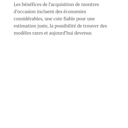
Les bénéfices de l'acquisition de montres
d'occasion incluent des économies
considérables, une cote fiable pour une
estimation juste, la possibilité de trouver des
modèles rares et aujourd’hui devenus
indisponibles, et l’accès à des marques
prestigieuses telles que Rolex, Patek Philippe,
Jaeger-LeCoultre, Breitling, Chopard.
Pour toute information, contactez-nous sans
hésiter.
Nous pouvons aussi effectuer une évaluation
chez vous dans diverses communes près de
Conflans-Sainte-Honorine (78).