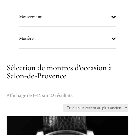
Mouvement
Matière
Sélection de montres d'occasion à
Salon-de-Provence
Trié
Affichage de 1–14 sur 22 résultats
du
plus
récent
au
plus