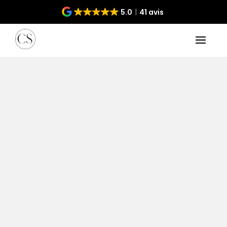
5.0
41 avis