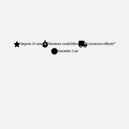



Depuis 15 ans
Montres contrôlées
Livraison offerte*

Garantie 1 an