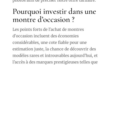
photos afin de préciser notre offre tarifaire.
Pourquoi investir dans une
montre d’occasion ?
Les points forts de l'achat de montres
d'occasion incluent des économies
considérables, une cote fiable pour une
estimation juste, la chance de découvrir des
modèles rares et introuvables aujourd’hui, et
l’accès à des marques prestigieuses telles que
Jaeger-LeCoultre, Tag Heuer, Omega, Breitling,
Panerai.
Si vous avez des interrogations, n'hésitez pas à
nous appeler.
Nous sommes disponible pour une expertise à
votre domicile dans différentes communes aux
alentours de Salon-de-Provence (13).