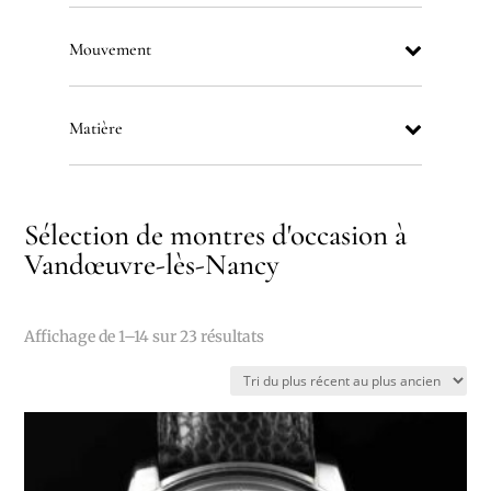
Mouvement
Matière
Sélection de montres d'occasion à
Vandœuvre-lès-Nancy
Trié
Affichage de 1–14 sur 23 résultats
du
plus
récent
au
plus