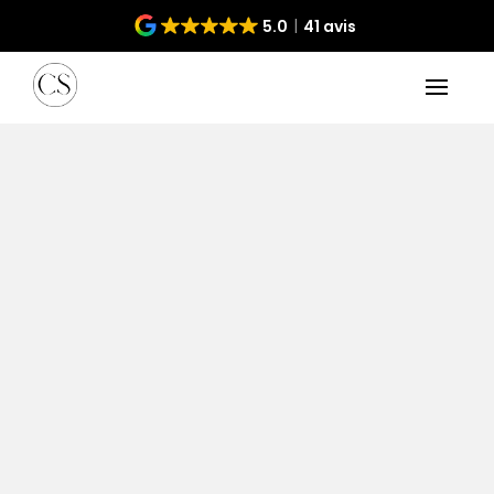
5.0
41 avis