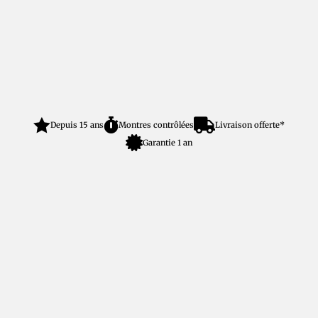



Depuis 15 ans
Montres contrôlées
Livraison offerte*

Garantie 1 an