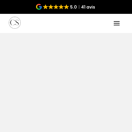
5.0
41 avis