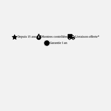



Depuis 15 ans
Montres contrôlées
Livraison offerte*

Garantie 1 an