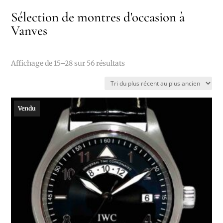
Sélection de montres d'occasion à
Vanves
Trié
Affichage de 15–28 sur 56 résultats
du
plus
récent
Vendu
au
plus
ancien