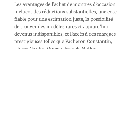
Les avantages de l’achat de montres d’occasion
incluent des réductions substantielles, une cote
fiable pour une estimation juste, la possibilité
de trouver des modèles rares et aujourd’hui
devenus indisponibles, et l’accès à des marques
prestigieuses telles que Vacheron Constantin,
Ulysse Nardin, Omega, Franck Muller,
Blancpain.
Si vous avez des questions, n’hésitez pas à nous
contacter.
Nous pouvons aussi effectuer une évaluation
chez vous dans plusieurs communes
avoisinantes de Vanves (92).