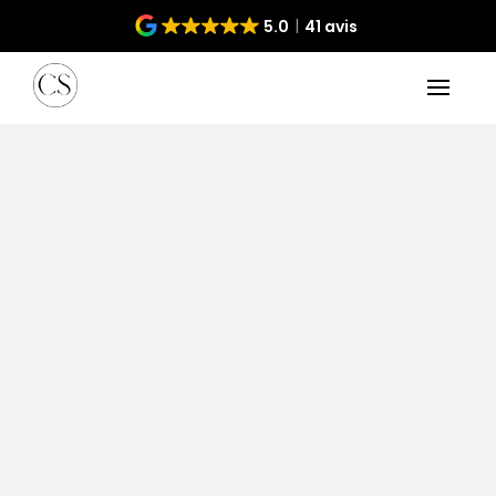
5.0
41 avis