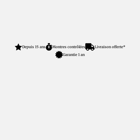



Depuis 15 ans
Montres contrôlées
Livraison offerte*

Garantie 1 an