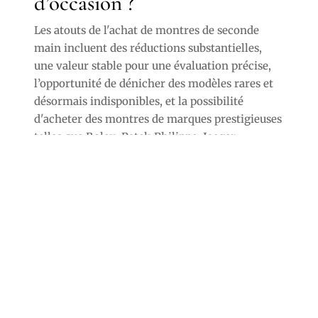
d’occasion ?
Les atouts de l'achat de montres de seconde
main incluent des réductions substantielles,
une valeur stable pour une évaluation précise,
l’opportunité de dénicher des modèles rares et
désormais indisponibles, et la possibilité
d'acheter des montres de marques prestigieuses
telles que Rolex, Patek Philippe, Jaeger-
LeCoultre, Breitling, Chopard.
Si vous avez des questions, n’hésitez pas à nous
contacter.
Nous pouvons aussi effectuer une évaluation
chez vous dans différentes communes aux
alentours de Aubervilliers (93).