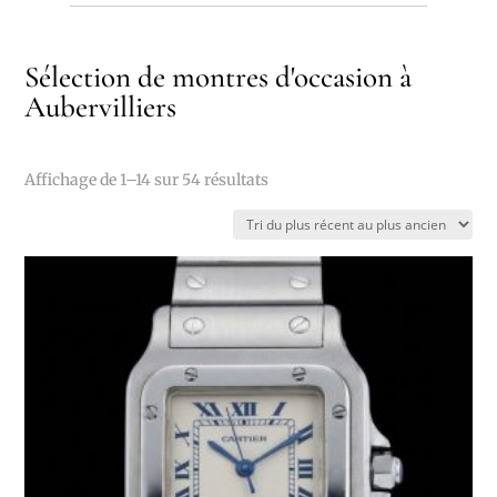
Sélection de montres d'occasion à
Aubervilliers
Trié
Affichage de 1–14 sur 54 résultats
du
plus
récent
au
plus
ancien