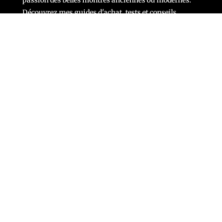
Découvrez mes guides d'achat, tests et conseils.
Nous intervenons aussi à
Chartres
,
Vierzon
,
Tours
,
Vendôme
,
Châteauroux
,
Bourges
,
Amboise
,
Romorantin
,
Gien
et
Blois
et dans de nombreuses
autres villes
.
CONTACT
Contact
-
Informations légales
-
CGV
Tous droits réservés © Chronostyle