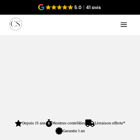
5.0
41 avis



Depuis 15 ans
Montres contrôlées
Livraison offerte*

Garantie 1 an