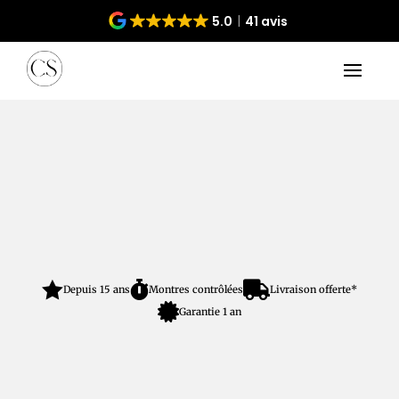
5.0
41 avis



Depuis 15 ans
Montres contrôlées
Livraison offerte*

Garantie 1 an