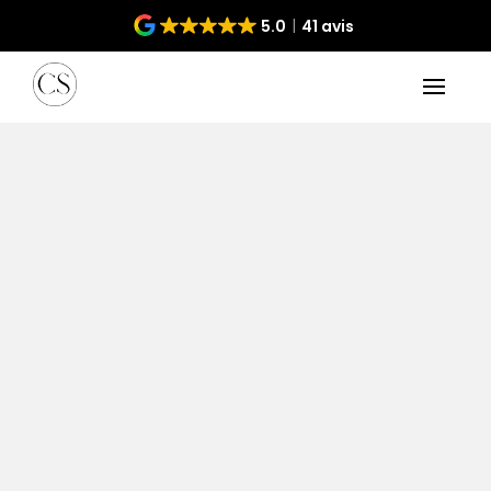
5.0
41 avis