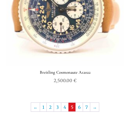
Breitling Cosmonaute A12022
2,500.00
€
←
1
2
3
4
5
6
7
→