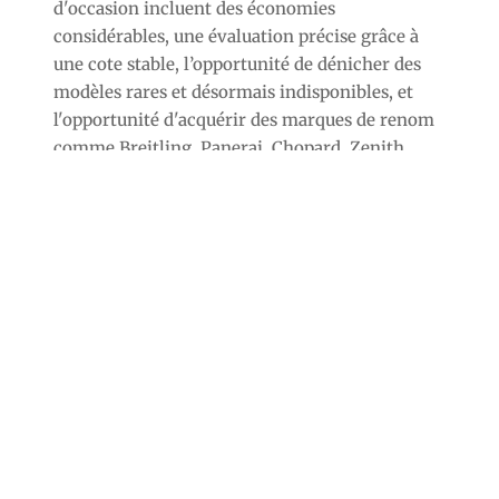
d'occasion incluent des économies
considérables, une évaluation précise grâce à
une cote stable, l’opportunité de dénicher des
modèles rares et désormais indisponibles, et
l'opportunité d'acquérir des marques de renom
comme Breitling, Panerai, Chopard, Zenith,
Audemars Piguet.
Pour des questions supplémentaires, n'hésitez
pas à nous contacter.
Nous pouvons aussi effectuer une évaluation
chez vous dans différentes communes aux
alentours de Bourg-en-Bresse (1).
CHRONOSTYLE