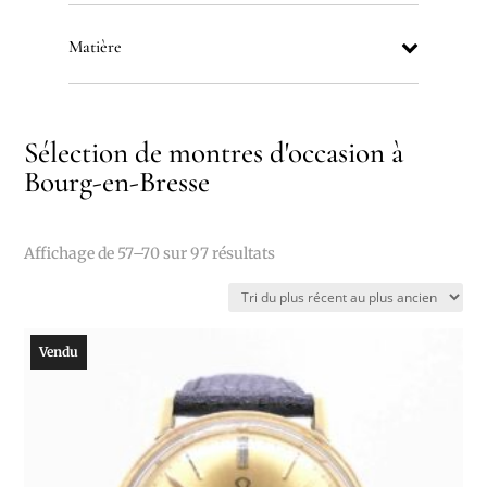
Matière
Sélection de montres d'occasion à
Bourg-en-Bresse
Trié
Affichage de 57–70 sur 97 résultats
du
plus
récent
Vendu
au
plus
ancien