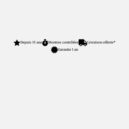



Depuis 15 ans
Montres contrôlées
Livraison offerte*

Garantie 1 an